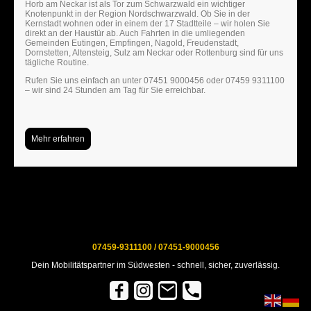
Horb am Neckar ist als Tor zum Schwarzwald ein wichtiger
Knotenpunkt in der Region Nordschwarzwald. Ob Sie in der
Kernstadt wohnen oder in einem der 17 Stadtteile – wir holen Sie
direkt an der Haustür ab. Auch Fahrten in die umliegenden
Gemeinden Eutingen, Empfingen, Nagold, Freudenstadt,
Dornstetten, Altensteig, Sulz am Neckar oder Rottenburg sind für uns
tägliche Routine.
Rufen Sie uns einfach an unter 07451 9000456 oder 07459 9311100
– wir sind 24 Stunden am Tag für Sie erreichbar.
Mehr erfahren
07459-9311100 / 07451-9000456
Dein Mobilitätspartner im Südwesten - schnell, sicher, zuverlässig.