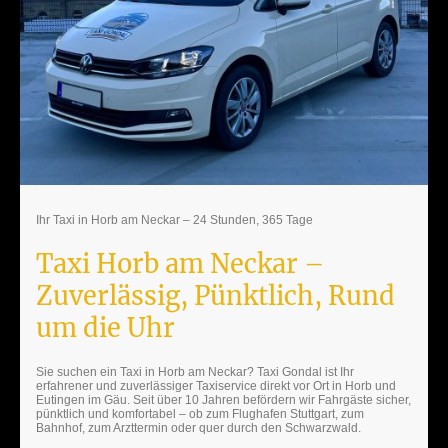
Ihr Taxi in Horb am Neckar – 24 Stunden, 365 Tage
Taxi Horb am Neckar –
Zuverlässig, Pünktlich, Rund
um die Uhr
Sie suchen ein Taxi in Horb am Neckar? Taxi Gondal ist Ihr
erfahrener und zuverlässiger Taxiservice direkt vor Ort in Horb und
Eutingen im Gäu. Seit über 10 Jahren befördern wir Fahrgäste sicher,
pünktlich und komfortabel – ob zum Flughafen Stuttgart, zum
Bahnhof, zum Arzttermin oder quer durch den Schwarzwald.